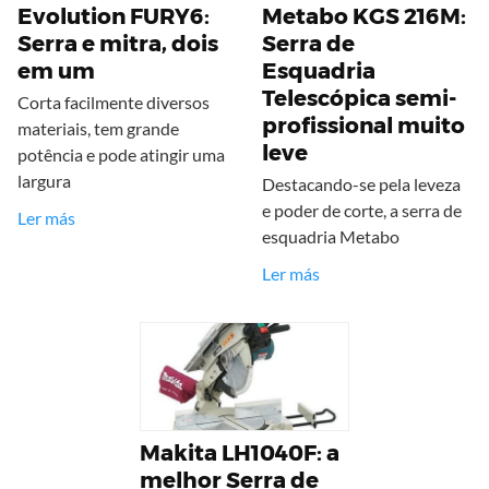
Evolution FURY6:
Metabo KGS 216M:
Serra e mitra, dois
Serra de
em um
Esquadria
Telescópica semi-
Corta facilmente diversos
profissional muito
materiais, tem grande
leve
potência e pode atingir uma
largura
Destacando-se pela leveza
e poder de corte, a serra de
Ler más
esquadria Metabo
Ler más
Makita LH1040F: a
melhor Serra de