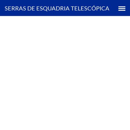
Saltar
SERRAS DE ESQUADRIA TELESCÓPICA
al
contenido